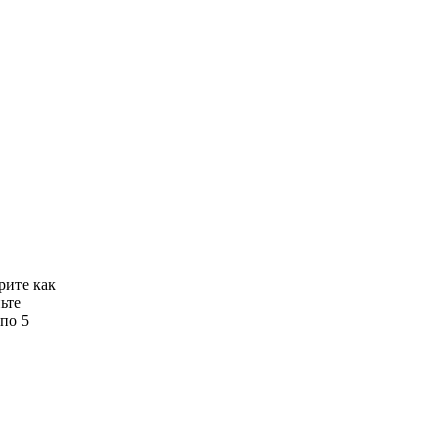
рите как
ьте
по 5