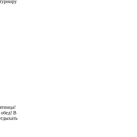
 турниру
ятница!
 обед! В
отдыхать