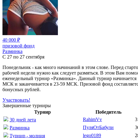
40 000 ₽
призовой фонд
Разминка
С 27 по 27 сентября
Понедельник - как много начинаний в этом слове. Перед старт
рабочей недели нужно как следует размяться. В этом Вам помо
еженедельный турнир «Разминка». Данный турнир начинается 
МСК и заканчивается в 23-59 МСК. Призовой фонд составляетс
бонусных рублей.
Участвовать!
Завершенные турниры
Турнир
Победитель
RahimVv
3
30 дней лета
ПуляОтБабули
3
Разминка
lego0189
2
Турнир - молния