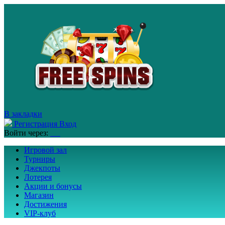
В закладки
Регистрация
Вход
Войти через:
Игровой зал
Турниры
Джекпоты
Лотерея
Акции и бонусы
Магазин
Достижения
VIP-клуб