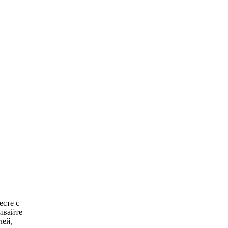
есте с
ивайте
лей,