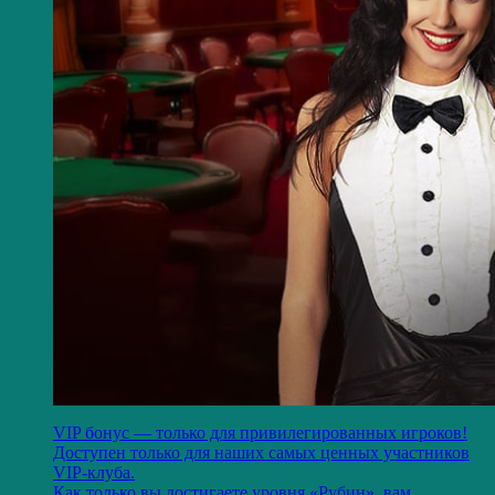
VIP бонус — только для привилегированных игроков!
Доступен только для наших самых ценных участников
VIP-клуба.
Как только вы достигаете уровня «Рубин», вам