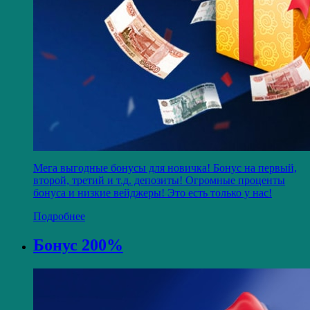
Мега выгодные бонусы для новичка! Бонус на первый,
второй, третий и т.д. депозиты! Огромные проценты
бонуса и низкие вейджеры! Это есть только у нас!
Подробнее
Бонус 200%