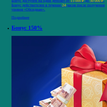
Бонус доступен на один депозит от
15 000 ₽
до
50 000 ₽
.
Бонус действителен в течение
24
часов после получения
уровня «Обсидиан».
Подробнее
Бонус 150%