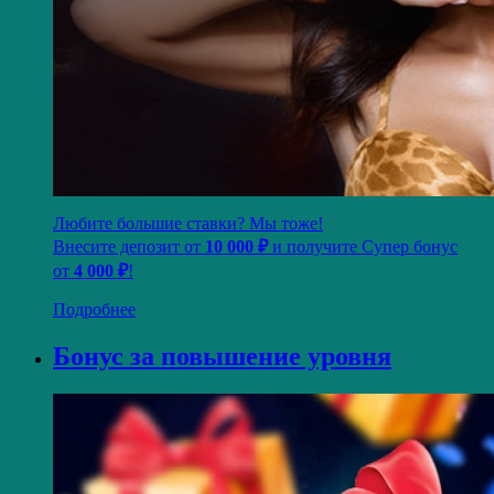
Любите большие ставки? Мы тоже!
Внесите депозит от
10 000 ₽
и получите Супер бонус
от
4 000 ₽
!
Подробнее
Бонус за повышение уровня