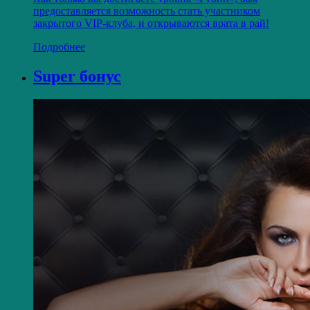
предоставляется возможность стать участником
закрытого VIP-клуба, и открываются врата в рай!
Подробнее
Super бонус