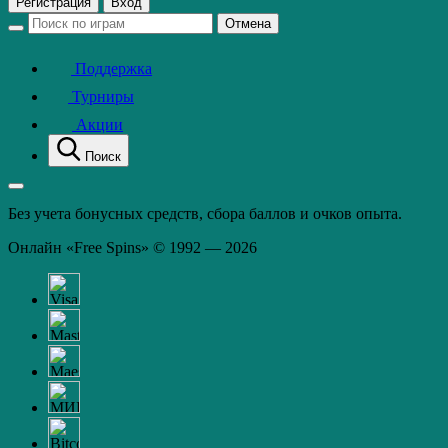
Регистрация
Вход
Отмена
Поддержка
Турниры
Акции
Поиск
Без учета бонусных средств, сбора баллов и очков опыта.
Онлайн «Free Spins» © 1992 — 2026