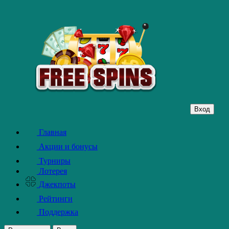
Вход
Главная
Акции и бонусы
Турниры
Лотерея
Джекпоты
Рейтинги
Поддержка