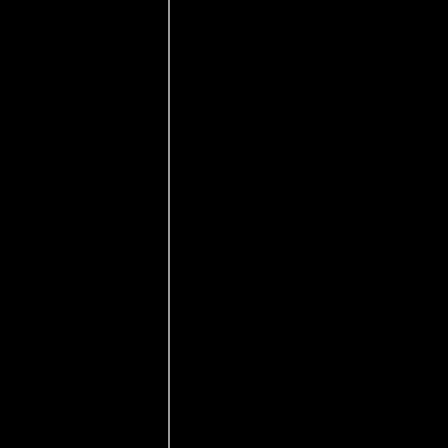
Pharaoh's Gold ll