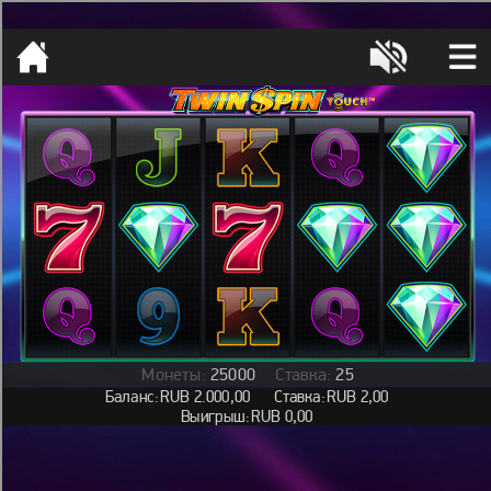
[object HTMLMetaElement]
пополнить счет