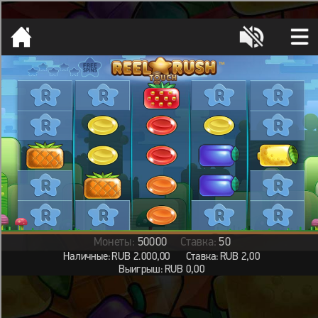
[object HTMLMetaElement]
пополнить счет