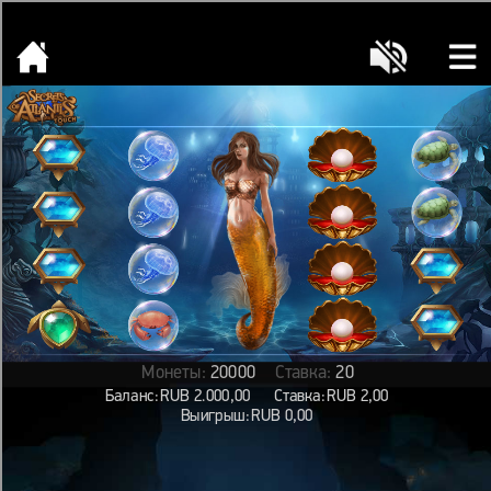
[object HTMLMetaElement]
пополнить счет