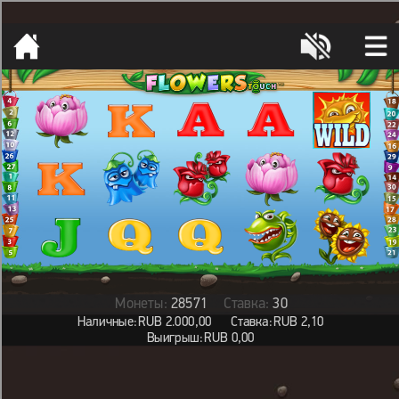
[object HTMLMetaElement]
пополнить счет