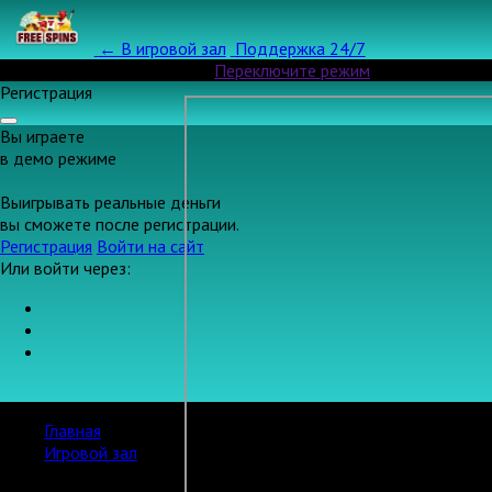
← В игровой зал
Поддержка 24/7
Вы играете в демо-режиме.
Переключите режим
и выигрывайте 
Регистрация
Вы играете
в демо режиме
Выигрывать реальные деньги
вы сможете после регистрации.
Регистрация
Войти на сайт
Или войти через:
Главная
Игровой зал
Mario's Gold