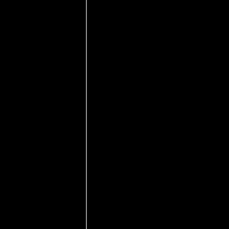
Mario's Gold