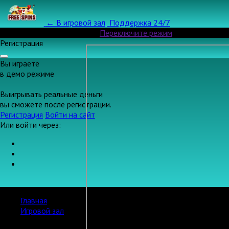
← В игровой зал
Поддержка 24/7
Вы играете в демо-режиме.
Переключите режим
и выигрывайте 
Регистрация
Вы играете
в демо режиме
Выигрывать реальные деньги
вы сможете после регистрации.
Регистрация
Войти на сайт
Или войти через:
Главная
Игровой зал
Ark of Mystery