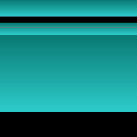
реальные деньги.