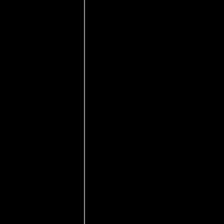
Arcane: Reel Chaos