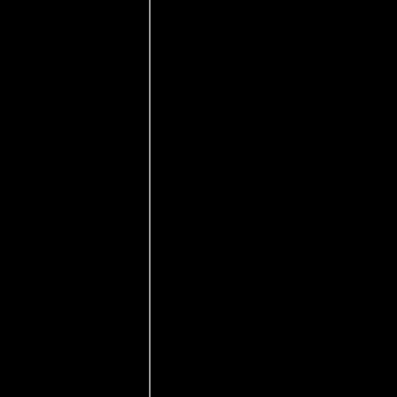
Bratva